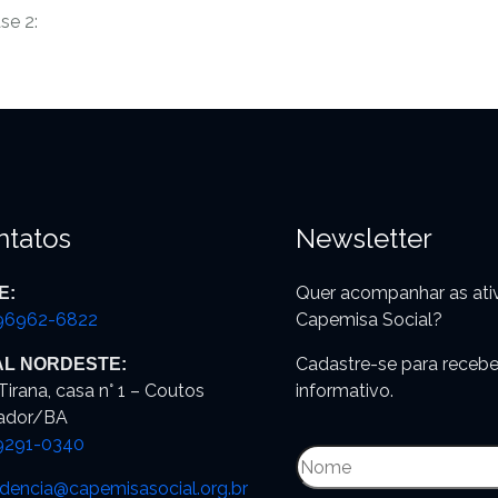
se 2:
ntatos
Newsletter
Quer acompanhar as ati
E:
 96962-6822
Capemisa Social?
Cadastre-se para recebe
IAL NORDESTE:
Tirana, casa n° 1 – Coutos
informativo.
ador/BA
 9291-0340
idencia@capemisasocial.
org.br