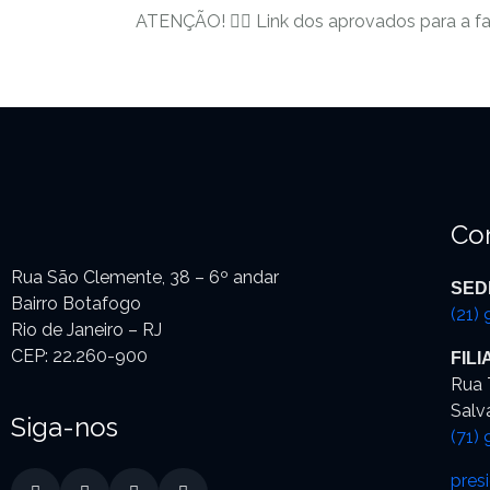
ATENÇÃO! 👉🏾 Link dos aprovados para a fa
Co
Rua São Clemente, 38 – 6º andar
SED
Bairro Botafogo
(21)
Rio de Janeiro – RJ
CEP: 22.260-900
FIL
Rua 
Salv
Siga-nos
(71)
pres