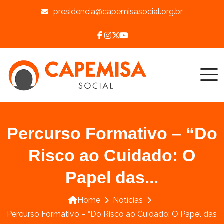
presidencia@capemisasocial.org.br
Percurso Formativo – “Do
Risco ao Cuidado: O
Papel das...
Home
Notícias
Percurso Formativo – “Do Risco ao Cuidado: O Papel das