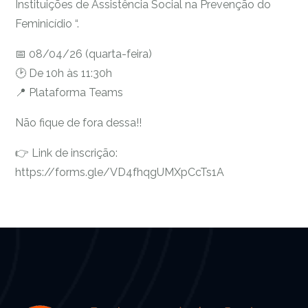
Instituições de Assistência Social na Prevenção do
Feminicídio “.
📅 08/04/26 (quarta-feira)
🕑 De 10h às 11:30h
📍 Plataforma Teams
Não fique de fora dessa!!
👉 Link de inscrição:
https://forms.gle/VD4fhqgUMXpCcTs1A