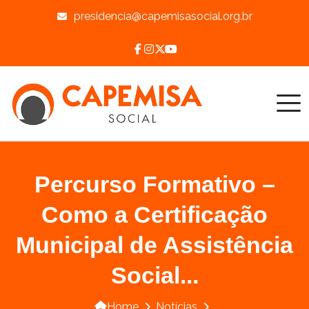
presidencia@capemisasocial.org.br
Percurso Formativo –
Como a Certificação
Municipal de Assistência
Social...
Home
Notícias